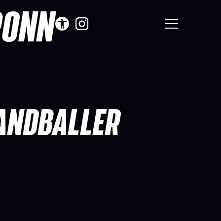
RONN
HANDBALLER