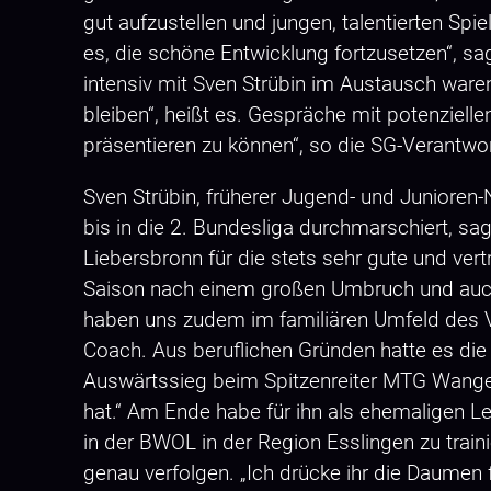
gut aufzustellen und jungen, talentierten Spie
es, die schöne Entwicklung fortzusetzen“, s
intensiv mit Sven Strübin im Austausch war
bleiben“, heißt es. Gespräche mit potenzielle
präsentieren zu können“, so die SG-Verantwo
Sven Strübin, früherer Jugend- und Junioren
bis in die 2. Bundesliga durchmarschiert, s
Liebersbronn für die stets sehr gute und ver
Saison nach einem großen Umbruch und auch 
haben uns zudem im familiären Umfeld des Ve
Coach. Aus beruflichen Gründen hatte es die 
Auswärtssieg beim Spitzenreiter MTG Wangen
hat.“ Am Ende habe für ihn als ehemaligen Le
in der BWOL in der Region Esslingen zu trai
genau verfolgen. „Ich drücke ihr die Daumen 