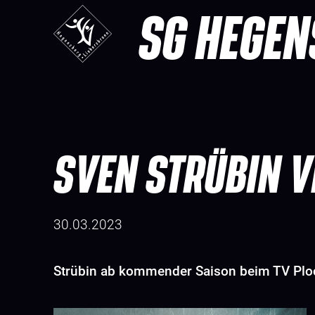
SG HEGEN
SVEN STRÜBIN 
30.03.2023
Strübin ab kommender Saison beim TV Plo