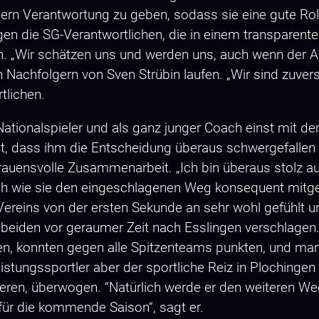
lern Verantwortung zu geben, sodass sie eine gute Rolle
agen die SG-Verantwortlichen, die in einem transpare
en. „Wir schätzen uns und werden uns, auch wenn der 
n Nachfolgern von Sven Strübin laufen. „Wir sind zuvers
rtlichen.
-Nationalspieler und als ganz junger Coach einst mit 
agt, dass ihm die Entscheidung überaus schwergefalle
trauensvolle Zusammenarbeit. „Ich bin überaus stolz au
wie sie den eingeschlagenen Weg konsequent mitgega
reins von der ersten Sekunde an sehr wohl gefühlt und
beiden vor geraumer Zeit nach Esslingen verschlagen. 
, konnten gegen alle Spitzenteams punkten, und man 
istungssportler aber der sportliche Reiz in Plochinge
nieren, überwogen. “Natürlich werde er den weiteren W
für die kommende Saison“, sagt er.