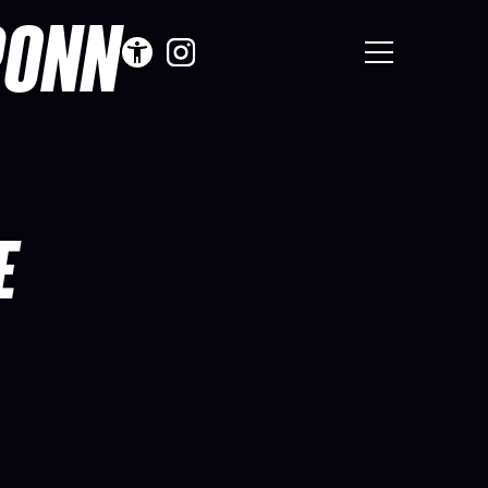
RONN
E