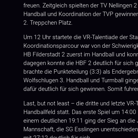
freuen. Zeitgleich spielten der TV Nellinge
Handball und Koordination der TVP gewinne
2. Treppchen Platz.
Um 12 Uhr startete die VR-Talentiade der St
Koordinationsparcour war von der Schwierigk
HB Filderstadt 2 zuerst im Handball und kon
dagegen konnte die HBF 2 deutlich für sich
brachte die Punkteteilung (3:3) als Enderge
Wolfschlugen 3. Handball und Turmball ging
dafür deutlich für sich gewinnen. Somit fuh
Last, but not least – die dritte und letzte 
Handballfeld statt. Das erste Spiel um 14:0
einem deutlichen 19:11 ging der Sieg an die
Mannschaft, die SG Esslingen unentschieden
mit 27:12 deutlich für sich.