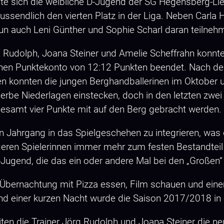
te sich die weibliche D-Jugend der SG Hegensberg-Lie
lussendlich den vierten Platz in der Liga. Neben Carl
nun auch Leni Günther und Sophie Scharl daran teilneh
Rudolph, Joana Steiner und Amelie Scheffrahn konnte 
enen Punktekonto von 12:12 Punkten beendet. Nach d
 konnten die jungen Berghandballerinen im Oktober u
erbe Niederlagen einstecken, doch in den letzten zwe
esamt vier Punkte mit auf den Berg gebracht werden.
 Jahrgang in das Spielgeschehen zu integrieren, was d
eren Spielerinnen immer mehr zum festen Bestandteil 
Jugend, die das ein oder andere Mal bei den „Großen“ 
 Übernachtung mit Pizza essen, Film schauen und ei
 und einer kurzen Nacht wurde die Saison 2017/2018 
n die Trainer Jörg Rudolph und Joana Steiner die ne