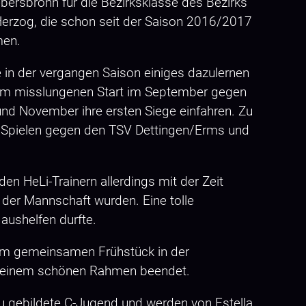
bersbronn für die Bezirksklasse des Bezirks
a Herzog, die schon seit der Saison 2016/2017
men.
in der vergangen Saison einiges dazulernen
em misslungenen Start im September gegen
nd November ihre ersten Siege einfahren. Zu
i Spielen gegen den TSV Dettingen/Erms und
en HeLi-Trainern allerdings mit der Zeit
der Mannschaft wurden. Eine tolle
aushelfen durfte.
nem gemeinsamen Frühstück in der
in einem schönen Rahmen beendet.
u gebildete C-Jugend und werden von Estella