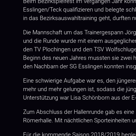
Beim Bezirkspielfest im vergangen Jahr konn
Esslingen/Teck qualifizieren und belegte sch
in das Bezirksauswahltraining geht, durften 
Die Mannschaft um das Trainergespann Jörg 
und die Runde wurde mit einem ausgeglich
den TV Plochingen und den TSV Wolfschlugen
Beginn des neuen Jahres mussten sie zwei h
den Nachbarn der SG Esslingen konnten insg
Eine schwierige Aufgabe war es, den jüngeren
mehr und mehr gelungen ist, sodass die jüng
Unterstützung war Lisa Schönborn aus der E-
Zum Abschluss der Hallenrunde gab es eine
Römerhalle. Mit nächtlichen Sporteinheiten
Für die kommende Saison 2018/2019 begleite