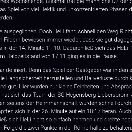
genes Wochenende. Diesmal traf die männliche D2 der 
s Spiel von viel Hektik und unkonzentrierten Phasen
erden.
tie ausgeglichen. Doch HeLi fand schnell den Weg Rich
en Fildern bewiesen immer wieder, dass sie gut dagege
 in der 14. Minute 11:10. Dadurch ließ sich das HeLi-T
nem Halbzeitstand von 17:11 ging es in die Pause.
lar definiert. Denn das Spiel der Gastgeber war in den
die Fangsicherheit herzustellen und Ballverluste durch 
nd gut. Hier wurden nur kleine Feinheiten und Absprac
cht hat sich das Team der SG Hegensberg-Liebersbronn
nen seitens der Heimmannschaft wurden schnell durch 
ften sich in der 26. Minute auf ein 18:17 heran. Auch
eß sich HeLi nicht so einfach nehmen und drehte noch 
in Folge die zwei Punkte in der Römerhalle zu behalte