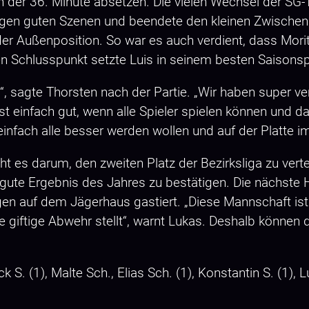
der 36. Minute absetzen. Die vielen Wechsel der SG-Tr
igen guten Szenen und beendete den kleinen Zwischens
der Außenposition. So war es auch verdient, dass Morit
 Schlusspunkt setzte Luis in seinem besten Saisonspi
“, sagte Thorsten nach der Partie. „Wir haben super ve
 ist einfach gut, wenn alle Spieler spielen können und
einfach alle besser werden wollen und auf der Platte
eht es darum, den zweiten Platz der Bezirksliga zu ver
gute Ergebnis des Jahres zu bestätigen. Die nächst
n auf dem Jägerhaus gastiert. „Diese Mannschaft ist s
e giftige Abwehr stellt“, warnt Lukas. Deshalb können
ck S. (1), Malte Sch., Elias Sch. (1), Konstantin S. (1), L