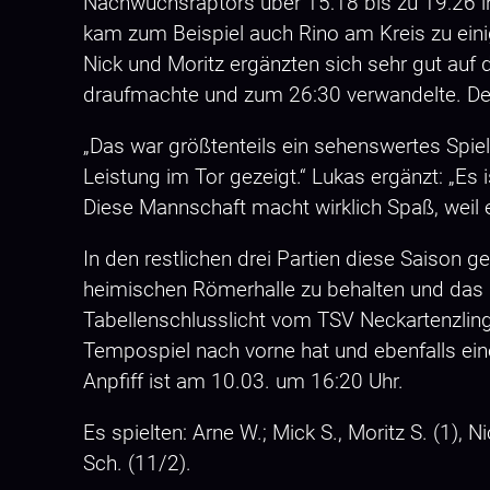
Nachwuchsraptors über 15:18 bis zu 19:26 in 
kam zum Beispiel auch Rino am Kreis zu ein
Nick und Moritz ergänzten sich sehr gut auf 
draufmachte und zum 26:30 verwandelte. Den
„Das war größtenteils ein sehenswertes Spiel
Leistung im Tor gezeigt.“ Lukas ergänzt: „Es
Diese Mannschaft macht wirklich Spaß, weil 
In den restlichen drei Partien diese Saison g
heimischen Römerhalle zu behalten und das 
Tabellenschlusslicht vom TSV Neckartenzlinge
Tempospiel nach vorne hat und ebenfalls ein
Anpfiff ist am 10.03. um 16:20 Uhr.
Es spielten: Arne W.; Mick S., Moritz S. (1), Ni
Sch. (11/2).