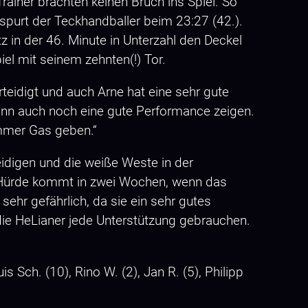
ainer brachten keinen Bruch ins Spiel. So
purt der Teckhandballer beim 23:27 (42.).
z in der 46. Minute in Unterzahl den Deckel
el mit seinem zehnten(!) Tor.
rteidigt und auch Arne hat eine sehr gute
 dann auch noch eine gute Performance zeigen.
 immer Gas geben.“
teidigen und die weiße Weste in der
e Hürde kommt in zwei Wochen, wenn das
ehr gefährlich, da sie ein sehr gutes
 die HeLianer jede Unterstützung gebrauchen.
uis Sch. (10), Rino W. (2), Jan R. (5), Philipp