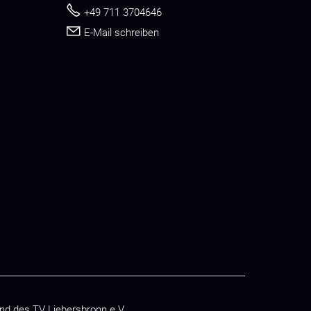
+49 711 3704646
E-Mail schreiben
nd des
TV Liebersbronn e.V.