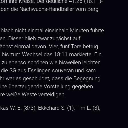
t ihre Kreise. Der deutliche 41:26 (18:11)-
bleiben die Nachwuchs-Handballer vom Berg
 Nach nicht einmal eineinhalb Minuten führte
en. Dieser blieb zwar zunächst auf
chst einmal davon. Vier, fünf Tore betrug
d bis zum Wechsel das 18:11 markierte. Ein
r zu ebenso schönen wie bisweilen leichten
b die SG aus Esslingen souverän und kam
wehr war es geschuldet, dass die Begegnung
e eine überzeugende Vorstellung gegeben
hre weiße Weste verteidigen.
as W.-E. (8/3), Ekkehard S. (1), Tim L. (3),