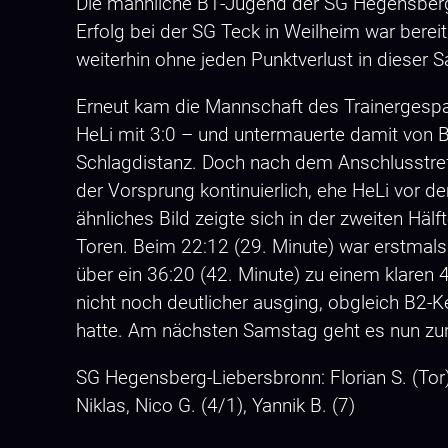
Die männliche B1-Jugend der SG Hegensberg-Li
Erfolg bei der SG Teck in Weilheim war bere
weiterhin ohne jeden Punktverlust in dieser 
Erneut kam die Mannschaft des Trainergespann
HeLi mit 3:0 – und untermauerte damit von Be
Schlagdistanz. Doch nach dem Anschlusstreff
der Vorsprung kontinuierlich, ehe HeLi vor 
ähnliches Bild zeigte sich in der zweiten H
Toren. Beim 22:12 (29. Minute) war erstmals
über ein 36:20 (42. Minute) zu einem klaren 
nicht noch deutlicher ausging, obgleich B2-
hatte. Am nächsten Samstag geht es nun zur
SG Hegensberg-Liebersbronn: Florian S. (Tor); 
Niklas, Nico G. (4/1), Yannik B. (7)