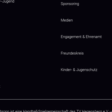
 F-Jugend
Sponsoring
Medien
Engagement & Ehrenamt
Freundeskreis
Kinder- & Jugenschutz
z
bronn ist eine Handball-Spielgemeinschaft des
TV Hegensberg e.V.
u