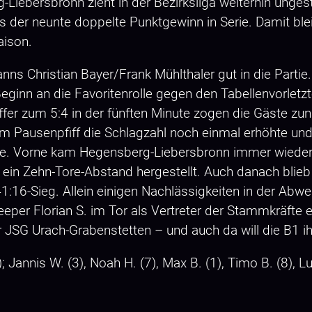
ebersbronn zieht in der Bezirksliga weiterhin ungestör
its der neunte doppelte Punktgewinn in Serie. Damit 
Saison.
s Christian Bayer/Frank Mühlthaler gut in die Partie.
ginn an die Favoritenrolle gegen den Tabellenvorletzt
er zum 5:4 in der fünften Minute zogen die Gäste zunä
dem Pausenpfiff die Schlagzahl noch einmal erhöhte un
älfte. Vorne kam Hegensberg-Liebersbronn immer wiede
 ein Zehn-Tore-Abstand hergestellt. Auch danach blie
41:16-Sieg. Allein einigen Nachlässigkeiten in der Ab
Keeper Florian S. im Tor als Vertreter der Stammkräft
 JSG Urach-Grabenstetten – und auch da will die B1 i
Jannis W. (3), Noah H. (7), Max B. (1), Timo B. (8), Luk