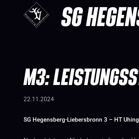
SG HEGEN
M3: LEISTUNGSS
22.11.2024
SG Hegensberg-Liebersbronn 3 – HT Uhing