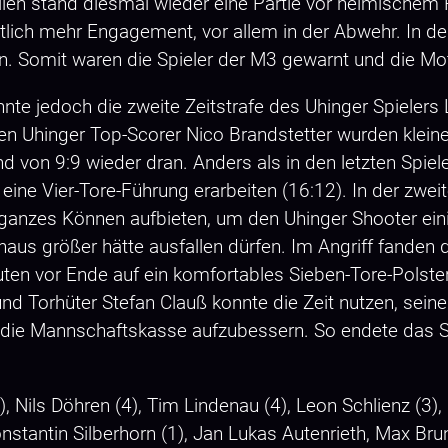
llen stand diesmal wieder eine Partie vor heimischem
ich mehr Engagement, vor allem in der Abwehr. In der
n. Somit waren die Spieler der M3 gewarnt und die Mot
nte jedoch die zweite Zeitstrafe des Uhinger Spielers L
den Uhinger Top-Scorer Nico Brandstetter wurden klein
d von 9:9 wieder dran. Anders als in den letzten Spiel
ine Vier-Tore-Führung erarbeiten (16:12). In der zweit
 ganzes Können aufbieten, um den Uhinger Shooter ei
haus größer hätte ausfallen dürfen. Im Angriff fanden
n vor Ende auf ein komfortables Sieben-Tore-Polster b
und Torhüter Stefan Clauß konnte die Zeit nutzen, sein
die Mannschaftskasse aufzubessern. So endete das Sp
, Nils Döhren (4), Tim Lindenau (4), Leon Schlienz (3), 
Konstantin Silberhorn (1), Jan Lukas Autenrieth, Max Br