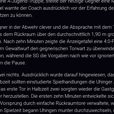
ne A-Jugend-Truppe, stellte der heutige Gegner eine M
el warnte der Coach ausdrücklich vor der Erfahrung de
utzen zu können.
ner in der Abwehr clever und die Absprache mit dem
dem Rückraum über den durchschnittlich 1,90 m große
. Nach zehn Minuten zeigte die Anzeigetafel eine 4:0-F
em Gewaltwurf den gegnerischen Torwart zu überwinden 
n, während die SG die Vorgaben nach wie vor ignorier
in die Pause.
zwei nichts. Ausdrücklich wurde darauf hingewiesen, 
lbzeit sollten einstudierte Spielhandlungen die Uhin
r das erste Tor in Halbzeit zwei sorgten wieder die Ga
 herzustellen. Die ersten zehn Minuten entwickelte si
 Vorsprung durch einfache Rückraumtore verwaltete, w
en Spielzeit begann Uhingen munter durchzuwechseln, 