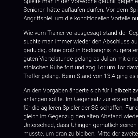
Spielte man in der Vorwoche gefühlt gegen ei
Senioren hätte auflaufen dürfen. Vor dem Spi
Angriffspiel, um die konditionellen Vorteile n
Wie vom Trainer vorausgesagt stand der Geg
suchte man immer wieder den Abschluss aus 
geduldig, ohne groß in Bedrängnis zu geraten
guten Viertelstunde gelang es Julian mit ein
stoischen Ruhe fort und zog Tor um Tor davo
Treffer gelang. Beim Stand von 13:4 ging es 
An den Vorgaben änderte sich für Halbzeit 
anfangen sollte. Im Gegensatz zur ersten Ha
für die agileren Spieler der SG schaffen. Fü
gleich im Gegenzug den alten Abstand wieder
Unterschied, dass Uhingen gemütlich seinen
musste, um dran zu bleiben. Mitte der zweit