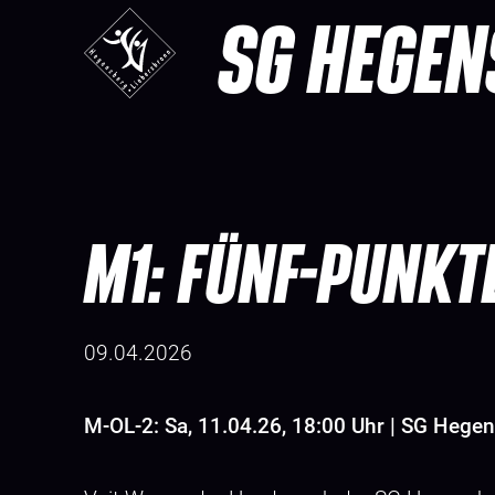
SG HEGEN
M1: FÜNF-PUNKT
09.04.2026
M-OL-2: Sa, 11.04.26, 18:00 Uhr | SG Hegen