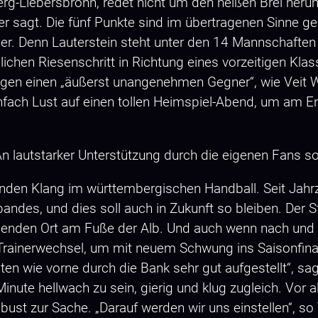
-Liebersbronn, redet nicht um den heißen Brei herum.
 er sagt. Die fünf Punkte sind im übertragenen Sinne 
r. Denn Lauterstein steht unter den 14 Mannschaften a
chen Riesenschritt in Richtung eines vorzeitigen Kla
gegen einen „äußerst unangenehmen Gegner“, wie Veit W
infach Lust auf einen tollen Heimspiel-Abend, um am E
 An lautstarker Unterstützung durch die eigenen Fans s
enden Klang im württembergischen Handball. Seit Jah
des, und dies soll auch in Zukunft so bleiben. Der St
nden Ort am Fuße der Alb. Und auch wenn nach und n
Trainerwechsel, um mit neuem Schwung ins Saisonfinale
inten wie vorne durch die Bank sehr gut aufgestellt“, sa
 Minute hellwach zu sein, gierig und klug zugleich. Vor 
 robust zur Sache. „Darauf werden wir uns einstellen“, s