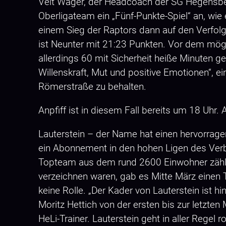
Veit Wager, der Headcoach der SG Hegensberg
Oberligateam ein „Fünf-Punkte-Spiel“ an, wie
einem Sieg der Raptors dann auf den Verfolge
ist Neunter mit 21:23 Punkten. Vor dem mögli
allerdings 60 mit Sicherheit heiße Minuten 
Willenskraft, Mut und positive Emotionen“, e
Römerstraße zu behalten.
Anpfiff ist in diesem Fall bereits um 18 Uhr.
Lauterstein – der Name hat einen hervorrag
ein Abonnement in den hohen Ligen des Verban
Topteam aus dem rund 2600 Einwohner zähle
verzeichnen waren, gab es Mitte März einen 
keine Rolle. „Der Kader von Lauterstein ist h
Moritz Hettich von der ersten bis zur letzten
HeLi-Trainer. Lauterstein geht in aller Regel