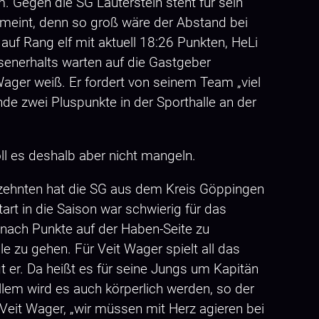
 Gegen die SG Lauterstein steht für sein
gemeint, denn so groß wäre der Abstand bei
uf Rang elf mit aktuell 18:26 Punkten, HeLi
ssenerhalts warten auf die Gastgeber
ager weiß. Er fordert von seinem Team „viel
nde zwei Pluspunkte in der Sporthalle an der
oll es deshalb aber nicht mangeln.
rzehnten hat die SG aus dem Kreis Göppingen
art in die Saison war schwierig für das
ach Punkte auf der Haben-Seite zu
 zu gehen. Für Veit Wager spielt all das
gt er. Da heißt es für seine Jungs um Kapitän
allem wird es auch körperlich werden, so der
o Veit Wager, „wir müssen mit Herz agieren bei