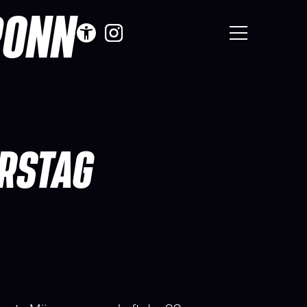
RONN
ERSTAG