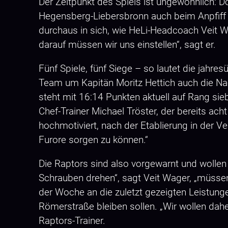
Der Zeitpunkt des Spiels ist ungewöhnlich:
Hegensberg-Liebersbronn auch beim Anpfiff
durchaus in sich, wie HeLi-Headcoach Veit Wa
darauf müssen wir uns einstellen“, sagt er.
Fünf Spiele, fünf Siege – so lautet die jahr
Team um Kapitän Moritz Hettich auch die Na
steht mit 16:14 Punkten aktuell auf Rang sie
Chef-Trainer Michael Tröster, der bereits ach
hochmotiviert, nach der Etablierung in der Ve
Furore sorgen zu können.“
Die Raptors sind also vorgewarnt und wollen
Schrauben drehen“, sagt Veit Wager, „müssen 
der Woche an die zuletzt gezeigten Leistunge
Römerstraße bleiben sollen. „Wir wollen dahe
Raptors-Trainer.