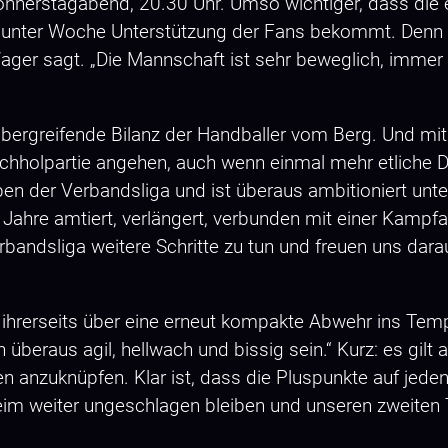
 Donnerstagabend, 20.30 Uhr. Umso wichtiger, dass di
 unter Woche Unterstützung der Fans bekommt. Denn
ger sagt. „Die Mannschaft ist sehr beweglich, immer g
esübergreifende Bilanz der Handballer vom Berg. Und m
chholpartie angehen, auch wenn einmal mehr etliche D
ben der Verbandsliga und ist überaus ambitioniert unt
t Jahre amtiert, verlängert, verbunden mit einer Kampf
rbandsliga weitere Schritte zu tun und freuen uns dara
 ihrerseits über eine erneut kompakte Abwehr ins Temp
überaus agil, hellwach und bissig sein.“ Kurz: es gil
n anzuknüpfen. Klar ist, dass die Pluspunkte auf jeden 
im weiter ungeschlagen bleiben und unseren zweiten Ta