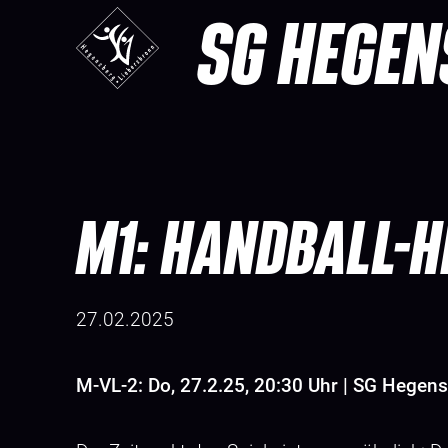
SG HEGEN
M1: HANDBALL-H
27.02.2025
M-VL-2: Do, 27.2.25, 20:30 Uhr | SG Hege