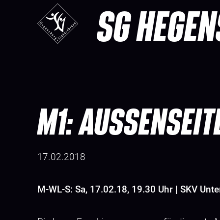
SG HEGEN
M1: AUSSENSEIT
17.02.2018
M-WL-S: Sa, 17.02.18, 19.30 Uhr | SKV Un