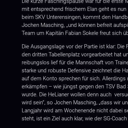
Die kurze Faschingspause war für die erst
mit entsprechend frischem Elan geht es nun 
beim SKV Unterensingen, kommt den Handballer
Jochen Masching, „und können befreit aufspie
Team um Kapitän Fabian Sokele freut sich ü
Die Ausgangslage vor der Partie ist klar: Die
den dritten Tabellenplatz vorgearbeitet hat 
reibungslos lief für die Mannschaft von Traine
starke und robuste Defensive zeichnet die Ha
auf dem Konto sprechen für sich. Allerdings 
erkämpfen – wie jüngst gegen den TSV Bad S
wurde. Die HeLianer wollen denn auch versuc
wird sein“, so Jochen Masching, „dass wir un
Langjahr wird am Wochenende nicht dabei sei
steht, ist ein Ziel auch klar, wie der SG-Coa