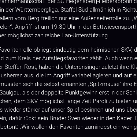
e Männermannschaft der SG Hegensberg-Liebersbronn d
in der Württembergliga, Staffel Süd allmählich in Ri
n vom Berg freilich nur eine Außenseiterrolle zu. „Wir
len“. Anpfiff ist um 19.30 Uhr in der Bettwiesensporth
ber möglichst zahlreiche Fan-Unterstützung.
 Favoritenrolle obliegt eindeutig dem heimischen SKV, d
und zum Kreis der Aufstiegsfavoriten zählt. Auch wenn
r Steffen Rost, haben die Unterensinger zuletzt ihre Kl
usherren aus, die im Angriff variabel agieren und auf 
mussten sich die selbst ernannten „Spitzmäuse“ ihre E
aulgau, als der doppelte Punktgewinn erst in der Sc
hen, dem SKV möglichst lange Zeit Paroli zu bieten u
s wieder stärker auf unser Spiel besinnen und uns über
n, dafür rückt sein Bruder Sven wieder in den Kader
ch betont: „Wir wollen den Favoriten zumindest ein weni