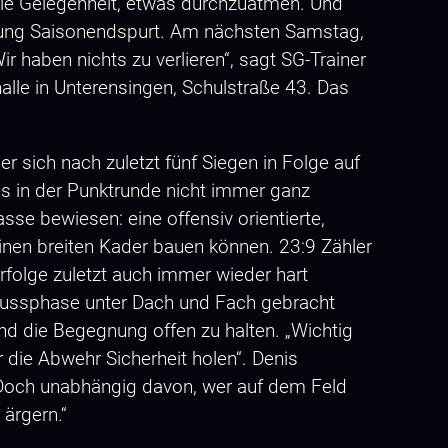
ie Gelegenheit, etwas durchzuatmen. Und
chtung Saisonendspurt. Am nächsten Samstag,
 haben nichts zu verlieren“, sagt SG-Trainer
alle in Unterensingen, Schulstraße 43. Das
er sich nach zuletzt fünf Siegen in Folge auf
 es in der Punktrunde nicht immer ganz
asse bewiesen: eine offensiv orientierte,
einen breiten Kader bauen können. 23:9 Zähler
rfolge zuletzt auch immer wieder hart
hlussphase unter Dach und Fach gebracht
nd die Begegnung offen zu halten. „Wichtig
 die Abwehr Sicherheit holen“. Denis
. Doch unabhängig davon, wer auf dem Feld
g ärgern.“