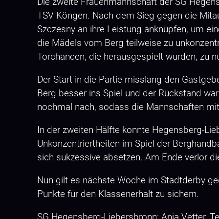
Die zweite Frauenmannschaft der SG Hegen
TSV Köngen. Nach dem Sieg gegen die Mitauf
Szczesny an ihre Leistung anknüpfen, um eine
die Mädels vom Berg teilweise zu unkonzentrie
Torchancen, die herausgespielt wurden, zu n
Der Start in die Partie misslang den Gastge
Berg besser ins Spiel und der Rückstand war
nochmal nach, sodass die Mannschaften mit 
In der zweiten Hälfte konnte Hegensberg-Lie
Unkonzentriertheiten im Spiel der Berghandb
sich sukzessive absetzen. Am Ende verlor di
Nun gilt es nächste Woche im Stadtderby geg
Punkte für den Klassenerhalt zu sichern.
SG Hegensberg-Liebersbronn: Anja Vetter, Tess