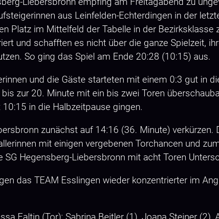
sberg-Liebersbronn empfing am Freitagabend zu ung
steigerinnen aus Leinfelden-Echterdingen in der letz
n Platz im Mittelfeld der Tabelle in der Bezirksklass
rt und schafften es nicht über die ganze Spielzeit, ih
utzen. So ging das Spiel am Ende 20:28 (10:15) aus.
berinnen und die Gäste starteten mit einem 0:3 gut in
 bis zur 20. Minute mit ein bis zwei Toren überschaub
10:15 in die Halbzeitpause gingen.
bersbronn zunächst auf 14:16 (36. Minute) verkürzen.
allerinnen mit einigen vergebenen Torchancen und zum 
e SG Hegensberg-Liebersbronn mit acht Toren Untersch
en das TEAM Esslingen wieder konzentrierter im Angri
a Faltin (Tor); Sabrina Beitler (1), Joana Steiner (2), 