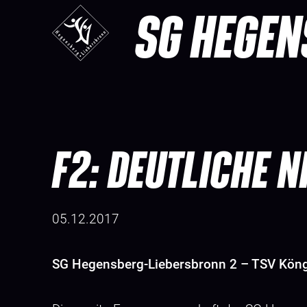
SG HEGEN
F2: DEUTLICHE 
05.12.2017
SG Hegensberg-Liebersbronn 2 – TSV Köng