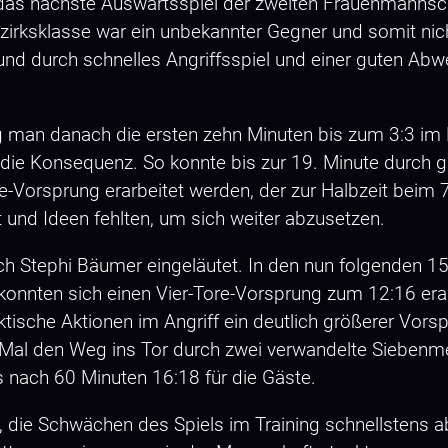
as nächste Auswärtsspiel der zweiten Frauenmannsch
irksklasse war ein unbekannter Gegner und somit nich
 und durch schnelles Angriffsspiel und einer guten Ab
g man danach die ersten zehn Minuten bis zum 3:3 im H
 die Konsequenz. So konnte bis zur 19. Minute durch g
e-Vorsprung erarbeitet werden, der zur Halbzeit beim
 und Ideen fehlten, um sich weiter abzusetzen.
ch Stephi Bäumer eingeläutet. In den nun folgenden 1
konnten sich einen Vier-Tore-Vorsprung zum 12:16 erar
tische Aktionen im Angriff ein deutlich größerer Vor
 Mal den Weg ins Tor durch zwei verwandelte Siebenm
s nach 60 Minuten 16:18 für die Gäste.
es, die Schwächen des Spiels im Training schnellsten