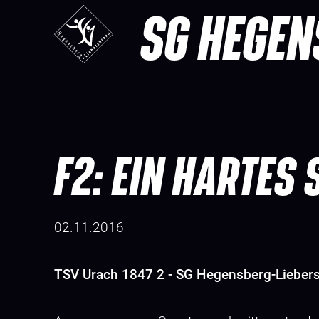
SG HEGEN
F2: EIN HARTES 
02.11.2016
TSV Urach 1847 2 - SG Hegensberg-Liebers