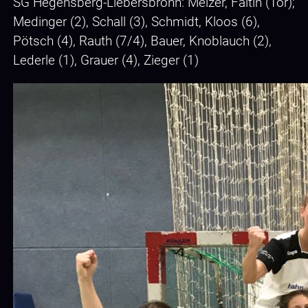
SG Hegensberg-Liebersbronn: Melzer, Faltin (Tor);
Medinger (2), Schall (3), Schmidt, Kloos (6),
Pötsch (4), Rauth (7/4), Bauer, Knoblauch (2),
Lederle (1), Grauer (4), Zieger (1)