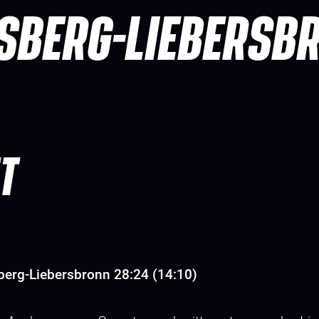
SBERG-LIEBERSB
T
erg-Liebersbronn 28:24 (14:10)