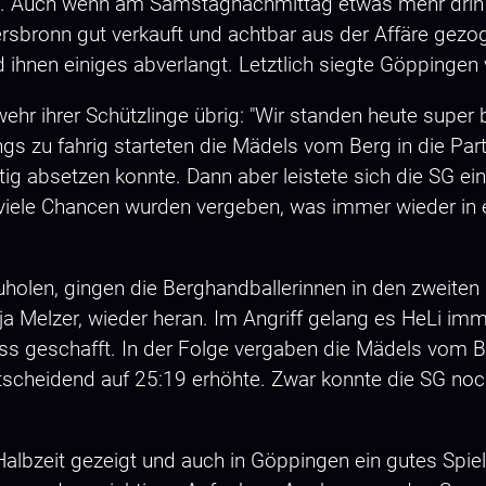
n. Auch wenn am Samstagnachmittag etwas mehr drin 
bronn gut verkauft und achtbar aus der Affäre gezog
ihnen einiges abverlangt. Letztlich siegte Göppingen 
Abwehr ihrer Schützlinge übrig: "Wir standen heute su
gs zu fahrig starteten die Mädels vom Berg in die Par
ig absetzen konnte. Dann aber leistete sich die SG ein
viele Chancen wurden vergeben, was immer wieder in e
zuholen, gingen die Berghandballerinnen in den zweit
ja Melzer, wieder heran. Im Angriff gelang es HeLi imm
s geschafft. In der Folge vergaben die Mädels vom B
scheidend auf 25:19 erhöhte. Zwar konnte die SG noch
 Halbzeit gezeigt und auch in Göppingen ein gutes Spi