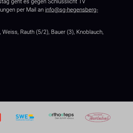
ag geht es gegen Schlusslicht TV
dungen per Mail an
info@sg-hegensberg-
, Weiss, Rauth (5/2), Bauer (3), Knoblauch,