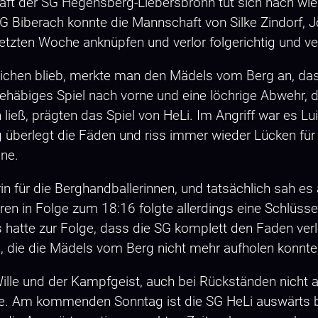
aft der SG Hegensberg-Liebersbronn tut sich nach wie
 Biberach konnte die Mannschaft von Silke Zindorf, Jö
etzten Woche anknüpfen und verlor folgerichtig und ve
chen blieb, merkte man den Mädels vom Berg an, dass
biges Spiel nach vorne und eine löchrige Abwehr, die
 ließ, prägten das Spiel von HeLi. Im Angriff war es L
g überlegt die Fäden und riss immer wieder Lücken für 
ine.
drin für die Berghandballerinnen, und tatsächlich sah e
n in Folge zum 18:16 folgte allerdings eine Schlüssel
 hatte zur Folge, dass die SG komplett den Faden verl
, die die Mädels vom Berg nicht mehr aufholen konnten
ille und der Kampfgeist, auch bei Rückständen nicht 
tie. Am kommenden Sonntag ist die SG HeLi auswärts 