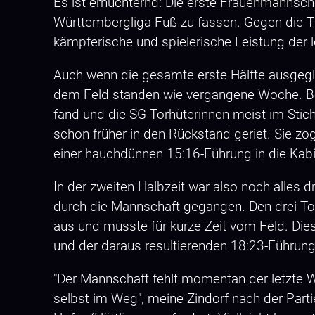
Es ist ernüchternd: Die erste Frauenmannsch
Württembergliga Fuß zu fassen. Gegen die TG
kämpferische und spielerische Leistung der l
Auch wenn die gesamte erste Hälfte ausgegli
dem Feld standen wie vergangene Woche. Behä
fand und die SG-Torhüterinnen meist im Stich
schon früher in den Rückstand geriet. Sie zo
einer hauchdünnen 15:16-Führung in die Kab
In der zweiten Halbzeit war also noch alles 
durch die Mannschaft gegangen. Den drei Tore
aus und musste für kurze Zeit vom Feld. Dies
und der daraus resultierenden 18:23-Führung
"Der Mannschaft fehlt momentan der letzte W
selbst im Weg", meine Zindorf nach der Par