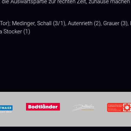
t die Auswärtspartie zur rechten Zeit, zuhause mache
); Medinger, Schall (3/1), Autenrieth (2), Grauer (3), 
sa Stocker (1)